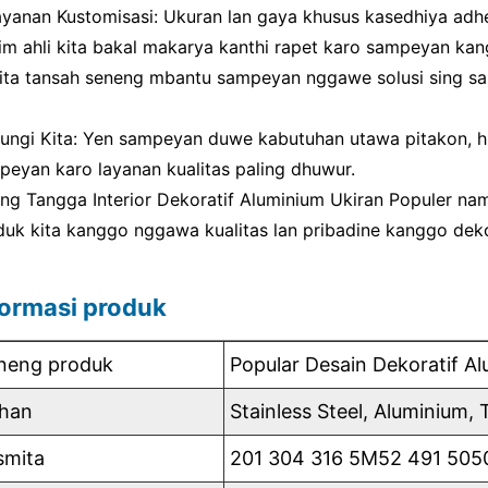
Layanan Kustomisasi: Ukuran lan gaya khusus kasedhiya adh
Tim ahli kita bakal makarya kanthi rapet karo sampeyan ka
Kita tansah seneng mbantu sampeyan nggawe solusi sing 
ungi Kita: Yen sampeyan duwe kabutuhan utawa pitakon, h
peyan karo layanan kualitas paling dhuwur.
ling Tangga Interior Dekoratif Aluminium Ukiran Populer na
duk kita kanggo nggawa kualitas lan pribadine kanggo deko
formasi produk
neng produk
Popular Desain Dekoratif Al
han
Stainless Steel, Aluminium
smita
201 304 316 5M52 491 5050