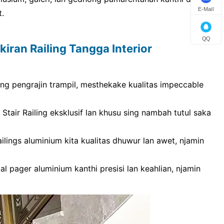
E-Mail
t.
QQ
iran Railing Tangga Interior
ing pengrajin trampil, mesthekake kualitas impeccable
air Railing eksklusif lan khusu sing nambah tutul saka
lings aluminium kita kualitas dhuwur lan awet, njamin
al pager aluminium kanthi presisi lan keahlian, njamin