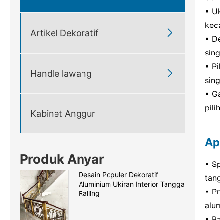
• U
kec

Artikel Dekoratif
• D
sin
• P

Handle lawang
sing
• G
pil
Kabinet Anggur
Ap
Produk Anyar
• S
Desain Populer Dekoratif
tan
Aluminium Ukiran Interior Tangga
• Pr
Railing
alu
• B