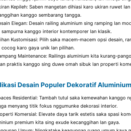
kiran Kepileh: Saben mangetan dihiasi karo ukiran ruwet la
anggihan kanggo sembarang tangga.
esain Elegan: Desain railing aluminium sing ramping lan 
g sampurna kanggo interior kontemporer lan klasik.
ilihan Kustomisasi: Pilih saka macem-macem opsi desain, r
 cocog karo gaya unik lan pilihan.
ampang Maintenance: Railings aluminium kita kurang-pan
ihan praktis kanggo sing duwe omah sibuk lan properti kome
likasi Desain Populer Dekoratif Aluminium
paces Residential: Tambah tutul saka kemewahan kanggo ng
gga menyang titik fokus nggumunke dekorasi interior.
operti Komersial: Elevate daya tarik estetis saka spasi kom
minium premium kita sing exude kecanggihan lan gaya.
angunan Umum: Ningkatake keagungan ruang umum kaya mus