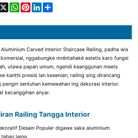
acebook
X
WhatsApp
Pinterest
LinkedIn
Share
luminium Carved Interior Staircase Railing, padha wis
 komersial, nggabungke mréntahaké estetis karo fungsi
ah, utawa papan umum, ngendi keanggunan meets
anthi presisi lan kesenian, railing sing dirancang
g pengin sentuhan kemewahan ing dekorasi interior.
at kecanggihan anyar.
ran Railing Tangga Interior
Dekoratif Desain Populer digawe saka aluminium
g tahan lama.