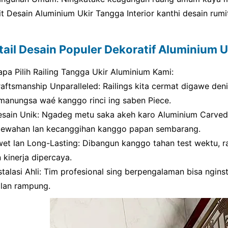
t Desain Aluminium Ukir Tangga Interior kanthi desain rumi
tail Desain Populer Dekoratif Aluminium Uk
apa Pilih Railing Tangga Ukir Aluminium Kami:
raftsmanship Unparalleled: Railings kita cermat digawe den
 manungsa waé kanggo rinci ing saben Piece.
esain Unik: Ngadeg metu saka akeh karo Aluminium Carved St
ewahan lan kecanggihan kanggo papan sembarang.
wet lan Long-Lasting: Dibangun kanggo tahan test wektu, rai
 kinerja dipercaya.
stalasi Ahli: Tim profesional sing berpengalaman bisa nginst
 lan rampung.