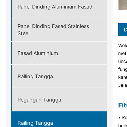
Panel Dinding Aluminium Fasad
Panel Dinding Fasad Stainless
D
Steel
Wel
Fasad Aluminium
met
unc
fun
Railing Tangga
kan
Jel
Pegangan Tangga
Fi
• K
Railing Tangga
berk