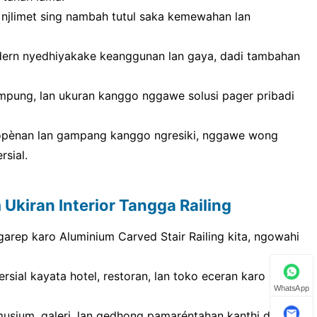
n njlimet sing nambah tutul saka kemewahan lan
modern nyedhiyakake keanggunan lan gaya, dadi tambahan
ampung, lan ukuran kanggo nggawe solusi pager pribadi
gopènan lan gampang kanggo ngresiki, nggawe wong
rsial.
 Ukiran Interior Tangga Railing
arep karo Aluminium Carved Stair Railing kita, ngowahi
ersial kayata hotel, restoran, lan toko eceran karo pager
WhatsApp
ium, galeri, lan gedhong pamaréntahan kanthi desain