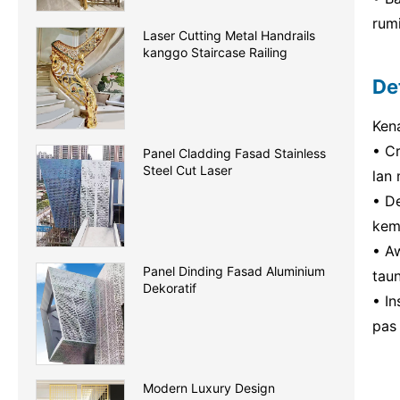
rumi
Laser Cutting Metal Handrails
kanggo Staircase Railing
De
Ken
• C
Panel Cladding Fasad Stainless
Steel Cut Laser
lan
• D
kem
• A
Panel Dinding Fasad Aluminium
taun
Dekoratif
• In
pas
Modern Luxury Design