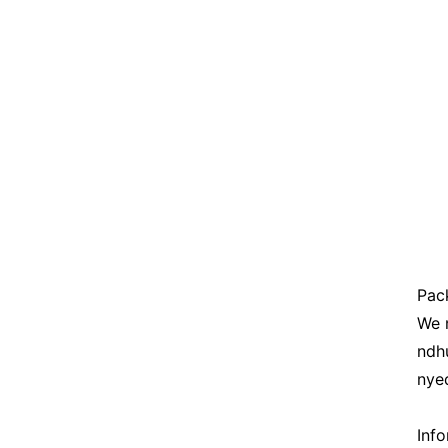
Pac
We 
ndh
nyed
Inf