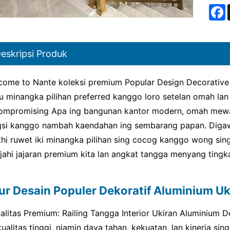
F
eskripsi Produk
come to Nante koleksi premium Popular Design Decorative A
u minangka pilihan preferred kanggo loro setelan omah lan
ompromising Apa ing bangunan kantor modern, omah mew
gsi kanggo nambah kaendahan ing sembarang papan. Digawe k
thi ruwet iki minangka pilihan sing cocog kanggo wong sin
ajahi jajaran premium kita lan angkat tangga menyang tingk
tur Desain Populer Dekoratif Aluminium Uki
ualitas Premium: Railing Tangga Interior Ukiran Aluminium 
ualitas tinggi, njamin daya tahan, kekuatan, lan kinerja sin