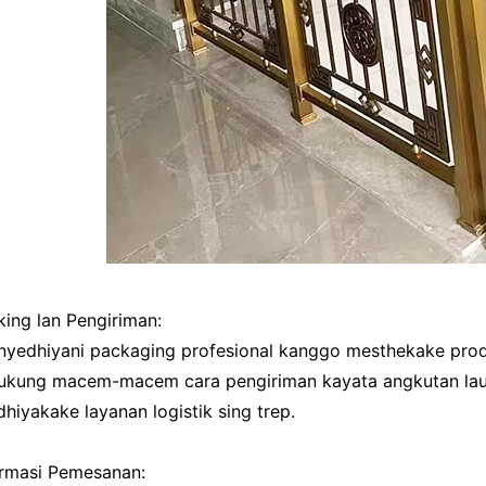
king lan Pengiriman:
nyedhiyani packaging profesional kanggo mesthekake prodh
ukung macem-macem cara pengiriman kayata angkutan laut,
hiyakake layanan logistik sing trep.
ormasi Pemesanan: