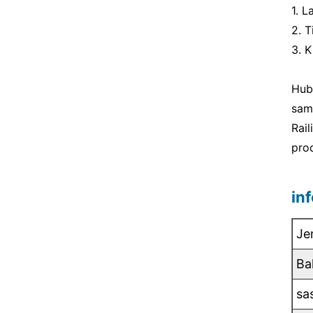
1. 
2. 
3. 
Hub
sam
Rai
pro
in
Je
Ba
sa