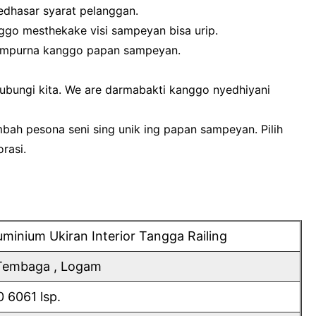
edhasar syarat pelanggan.
nggo mesthekake visi sampeyan bisa urip.
sampurna kanggo papan sampeyan.
ubungi kita. We are darmabakti kanggo nyedhiyani
mbah pesona seni sing unik ing papan sampeyan. Pilih
rasi.
uminium Ukiran Interior Tangga Railing
, Tembaga , Logam
 6061 lsp.