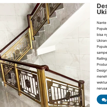
Des
Uki
Nante 
Popule
bisa 
Ukiran
Popule
sampey
Railin
Produs
Design
menehi
wektun
nerusa